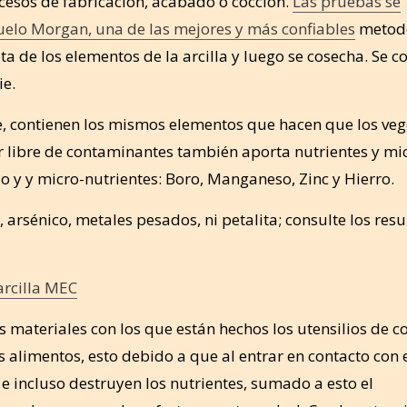
ocesos de fabricación, acabado o cocción.
Las pruebas se
uelo Morgan, una de las mejores y más confiables
metodo
 de los elementos de la arcilla y luego se cosecha. Se c
cie.
le, contienen los mismos elementos que hacen que los veg
er libre de contaminantes también aporta nutrientes y mi
io y y micro-nutrientes: Boro, Manganeso, Zinc y Hierro.
arsénico, metales pesados, ni petalita; consulte los res
arcilla MEC
 materiales con los que están hechos los utensilios de c
 alimentos, esto debido a que al entrar en contacto con e
 incluso destruyen los nutrientes, sumado a esto el