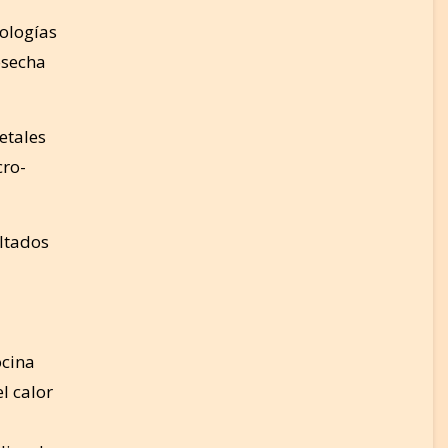
logías
osecha
etales
cro-
ultados
ocina
l calor