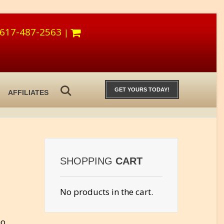
617-487-2563
|
GET YOURS TODAY!
AFFILIATES
SHOPPING
CART
No products in the cart.
o,