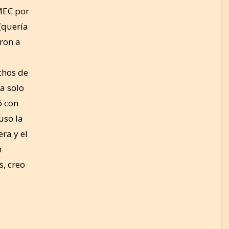
MEC por
(quería
aron a
chos de
da solo
ó con
uso la
ra y el
n
s, creo