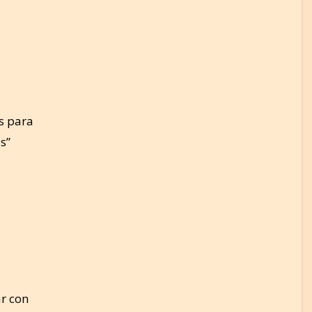
os para
s”
ar con