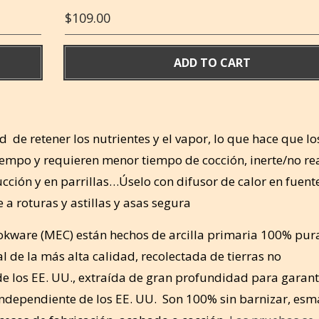
$
109.00
ADD TO CART
d de retener los nutrientes y el vapor, lo que hace que lo
empo y requieren menor tiempo de cocción, inerte/no rea
ducción y en parrillas…Úselo con difusor de calor en fuent
 a roturas y astillas y asas segura
ookware (MEC) están hechos de arcilla primaria 100% pura
 de la más alta calidad, recolectada de tierras no
de los EE. UU., extraída de gran profundidad para garant
independiente de los EE. UU. Son 100% sin barnizar, esma