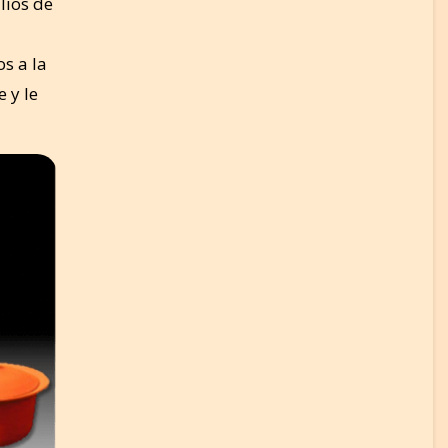
lios de
s a la
 y le