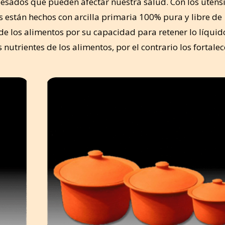
sados que pueden afectar nuestra salud. Con los utensi
 están hechos con arcilla primaria 100% pura y libre de
de los alimentos por su capacidad para retener lo líquido
nutrientes de los alimentos, por el contrario los fortalece