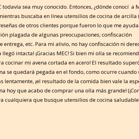
 todavía sea muy conocido. Entonces, ¿dónde conocí a 
ientras buscaba en línea utensilios de cocina de arcilla 
s reseñas de otros clientes porque fueron lo que me ayud
sión plagada de algunas preocupaciones; confiscación
entrega, etc. Para mi alivio, no hay confiscación ni dere
 llegó intacta! ¡Gracias MEC! Si bien mi olla se recomien
a cocinar mi avena cortada en acero! El resultado super
ena se quedará pegada en el fondo, como ocurre cuando 
s lentamente, ¡el resultado de la comida bien vale la espe
vena hoy que acabo de comprar una olla más grande! (¡Co
ara cualquiera que busque utensilios de cocina saludable