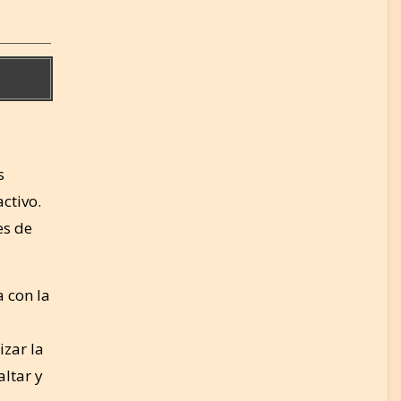
s
ctivo.
es de
 con la
izar la
ltar y